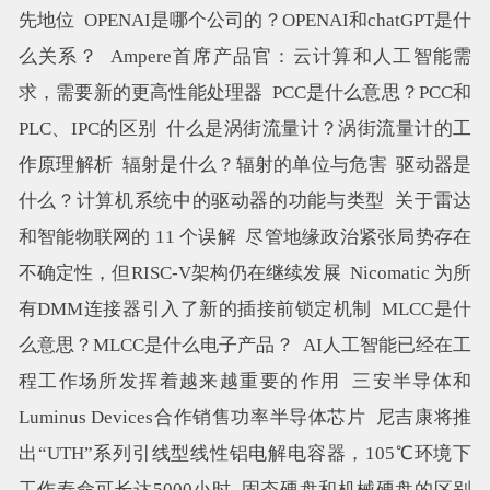
先地位
OPENAI是哪个公司的？OPENAI和chatGPT是什
么关系？
Ampere首席产品官：云计算和人工智能需
求，需要新的更高性能处理器
PCC是什么意思？PCC和
PLC、IPC的区别
什么是涡街流量计？涡街流量计的工
作原理解析
辐射是什么？辐射的单位与危害
驱动器是
什么？计算机系统中的驱动器的功能与类型
关于雷达
和智能物联网的 11 个误解
尽管地缘政治紧张局势存在
不确定性，但RISC-V架构仍在继续发展
Nicomatic 为所
有DMM连接器引入了新的插接前锁定机制
MLCC是什
么意思？MLCC是什么电子产品？
AI人工智能已经在工
程工作场所发挥着越来越重要的作用
三安半导体和
Luminus Devices合作销售功率半导体芯片
尼吉康将推
出“UTH”系列引线型线性铝电解电容器，105℃环境下
工作寿命可长达5000小时
固态硬盘和机械硬盘的区别