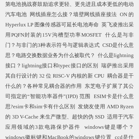
第电池挑战赛鼓励追求更轻、更先进且成本更低的电动
汽车电池
网线插座怎么接？墙壁网线插座接法
ON 的
Hyperlux LP 图像传感器可延长电池寿命
英飞凌推出采
用PQFN封装的15V沟槽型功率MOSFET
什么是与非
门？与非门的3种表示符号与逻辑表达式
CSD是什么意
思？电路交换数据业务为什么被取代？
什么是lightning
接口？lightning接口和typec接口的区别
瑞萨推出采用
其自行设计的 32 位 RISC-V 内核的新 CPU
耦合器是干
什么的？各种常见耦合器的作用
东芝电子扩展了其公
司指定的“智能功率器件”(IPD) 范围
ESIM卡是什么意
思?esim卡和sim卡有什么区别
发烧友使用 AMD Ryzen
的 3D V-Cache 来生产微型、超快的伪 SSD
适用于汽车
应用领域的3款电路保护器件
windows键是哪个？
windows徽标键和MacBook的windows键位置
ccd是什