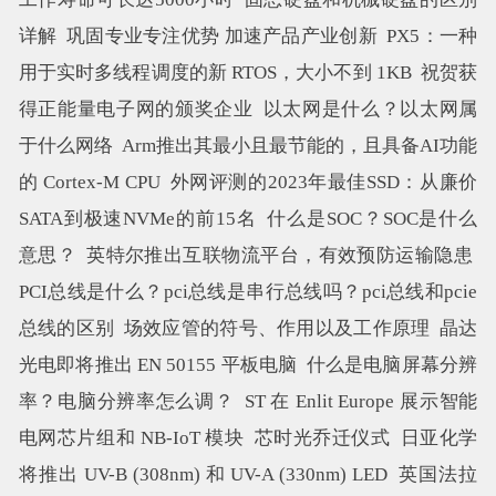
详解
巩固专业专注优势 加速产品产业创新
PX5：一种
用于实时多线程调度的新 RTOS，大小不到 1KB
祝贺获
得正能量电子网的颁奖企业
以太网是什么？以太网属
于什么网络
Arm推出其最小且最节能的，且具备AI功能
的 Cortex-M CPU
外网评测的2023年最佳SSD：从廉价
SATA到极速NVMe的前15名
什么是SOC？SOC是什么
意思？
英特尔推出互联物流平台，有效预防运输隐患
PCI总线是什么？pci总线是串行总线吗？pci总线和pcie
总线的区别
场效应管的符号、作用以及工作原理
晶达
光电即将推出 EN 50155 平板电脑
什么是电脑屏幕分辨
率？电脑分辨率怎么调？
ST 在​​ Enlit Europe 展示智能
电网芯片组和 NB-IoT 模块
芯时光乔迁仪式
日亚化学
将推出 UV-B (308nm) 和 UV-A (330nm) LED
英国法拉