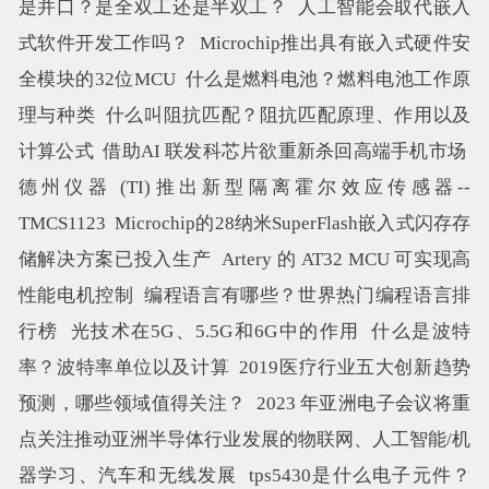
是并口？是全双工还是半双工？
人工智能会取代嵌入
式软件开发工作吗？
Microchip推出具有嵌入式硬件安
全模块的32位MCU
什么是燃料电池？燃料电池工作原
理与种类
什么叫阻抗匹配？阻抗匹配原理、作用以及
计算公式
借助AI 联发科芯片欲重新杀回高端手机市场
德州仪器 (TI)推出新型隔离霍尔效应传感器--
TMCS1123
Microchip的28纳米SuperFlash嵌入式闪存存
储解决方案已投入生产
Artery 的 AT32 MCU 可实现高
性能电机控制
编程语言有哪些？世界热门编程语言排
行榜
光技术在5G、5.5G和6G中的作用
什么是波特
率？波特率单位以及计算
2019医疗行业五大创新趋势
预测，哪些领域值得关注？
2023 年亚洲电子会议将重
点关注推动亚洲半导体行业发展的物联网、人工智能/机
器学习、汽车和无线发展
tps5430是什么电子元件？