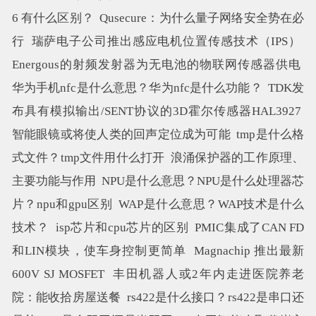
6 有什么区别？
Qusecure：为什么量子网络安全势在必
行
瑞萨电子公司推出感应电机位置传感技术（IPS）
Energous的射频发射器为无电池的物联网传感器供电
华为手机nfc是什么意思？华为nfc是什么功能？
TDK发
布具有模拟输出/SENT协议的3D霍尔传感器HAL3927
智能眼镜或将使人类的回声定位成为可能
tmp是什么格
式文件？tmp文件用什么打开
浪涌保护器的工作原理、
主要功能与作用
NPU是什么意思？NPU是什么处理器芯
片？npu和gpu区别
WAP是什么意思？WAP技术是什么
技术？
isp芯片和cpu芯片的区别
PMIC集成了CAN FD
和LIN模块，使车身控制更简单
Magnachip 推出最新
600V SJ MOSFET
丰田机器人或2年内走进医院养老
院：能收拾房屋送餐
rs422是什么接口？rs422是串口还