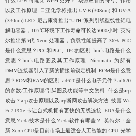
什么 Li-Fi 可能比 Wi-Fi 更好？
场效应管的符号、作用
以及工作原理
日亚化学将推出 UV-B (308nm) 和 UV-A
(330nm) LED
尼吉康将推出“UTH”系列引线型线性铝电
解电容器，105℃环境下工作寿命可长达5000小时
英特
尔推出第5代 Xeon 处理器，负载性能提高了 36%
PCC
是什么意思？PCC和PLC、IPC的区别
buck电路是什么
意思？buck电路图及其工作原理
Nicomatic 为所有
DMM连接器引入了新的插接前锁定机制
ROM是什么意
思？ROM和RAM的区别
ad620是什么电子元件？ad620
的参数/工作原理/引脚图及功能等中文资料
什么是arp
攻击？arp攻击原理以及arp断网攻击解决方法
技嘉 Wi-
Fi 7 PCIe 卡让台式机拥有更快的无线连接
EDA是什么
意思？eda技术是什么？eda软件有哪些？
英特尔：全
新 Xeon CPU是目前市场上最适合人工智能的 CPU
光学