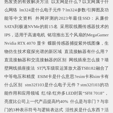
热发烫的有效解决方法
以太网是什么？以太网属于什
么网络
lm324是什么电子元件？lm324参数/引脚图及功
能等中文资料
外网评测的2023年最佳SSD：从廉价
SATA到极速NVMe的前15名
采用双线圈传感器技术的
IPS，适用于高速电机
铭瑄推出五个风扇的MegaGamer
Nvidia RTX 4070 显卡
蝶眼传感器捕捉紫外线图像，生
物仿生技术窥探光谱的新区域
直流接触器有什么用？
直流接触器和交流接触器的区别
网线插座怎么接？墙
壁网线插座接法
ST汽车级双运算放大器TSB182融合了
中等电压和精度
ESIM卡是什么意思?esim卡和sim卡有
什么区别
stm32f103是什么电子元件？stm32f103的功
能作用和应用领域
红/绿/红外多LED封装“SFH 7018”，
亮度比公司上一代产品提高约40%
什么是与非门？与非
门的3种表示符号与逻辑表达式
活性炭是什么东西？活